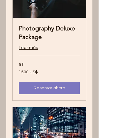
Photography Deluxe
Package
Leer más
5 h
1500
1500 US$
dólares
estadounidenses
Reservar ahora