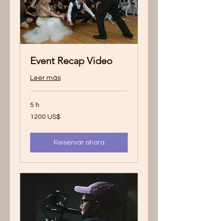
Event Recap Video
Leer más
5 h
1200
1200 US$
dólares
estadounidenses
Reservar ahora