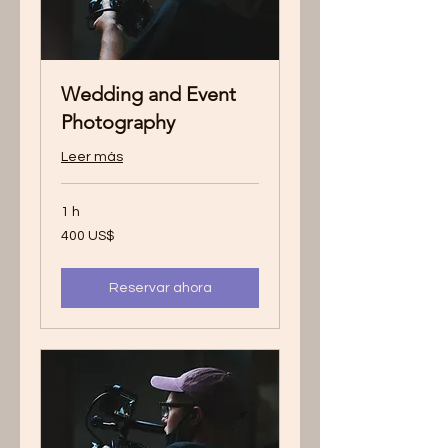
Wedding and Event
Photography
Leer más
1 h
400
400 US$
dólares
estadounidenses
Reservar ahora