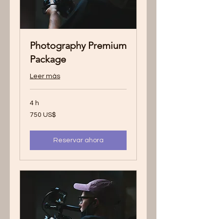
Photography Premium
Package
Leer más
4 h
750
750 US$
dólares
estadounidenses
Reservar ahora