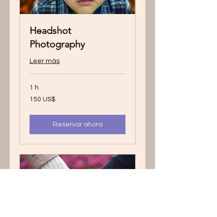
Headshot
Photography
Leer más
1 h
150
150 US$
dólares
estadounidenses
Reservar ahora