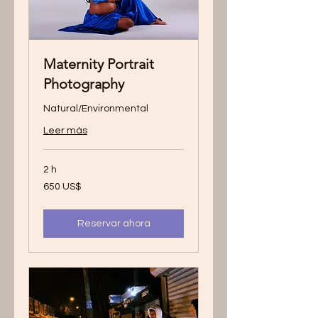
Maternity Portrait
Photography
Natural/Environmental
Leer más
2 h
650
650 US$
dólares
estadounidenses
Reservar ahora