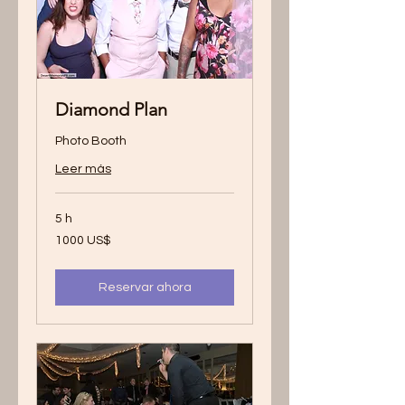
Diamond Plan
Photo Booth
Leer más
5 h
1000
1000 US$
dólares
estadounidenses
Reservar ahora