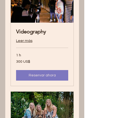
Videography
Leer más
1 h
300
300 US$
dólares
estadounidenses
Reservar ahora