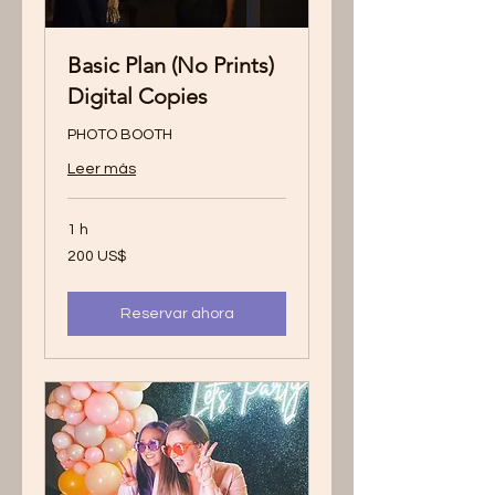
Basic Plan (No Prints)
Digital Copies
PHOTO BOOTH
Leer más
1 h
200
200 US$
dólares
estadounidenses
Reservar ahora