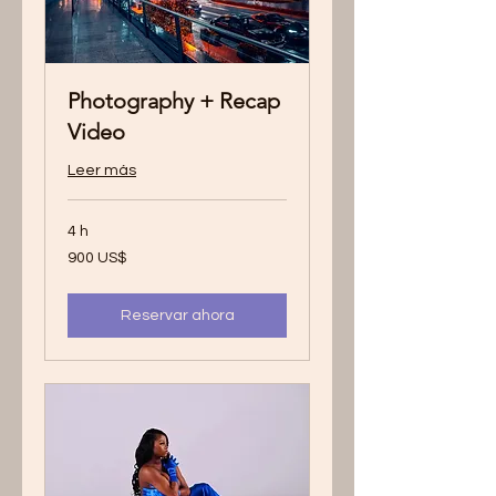
Photography + Recap
Video
Leer más
4 h
900
900 US$
dólares
estadounidenses
Reservar ahora