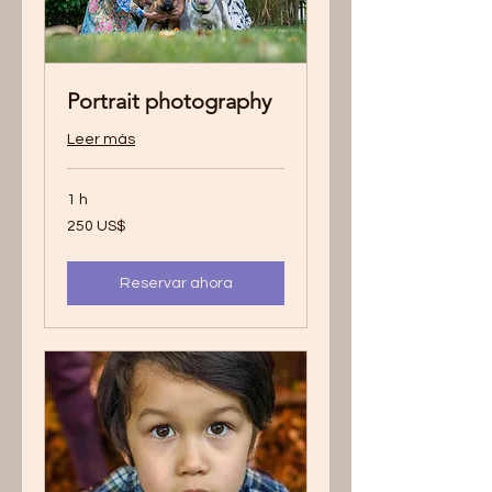
Portrait photography
Leer más
1 h
250
250 US$
dólares
estadounidenses
Reservar ahora