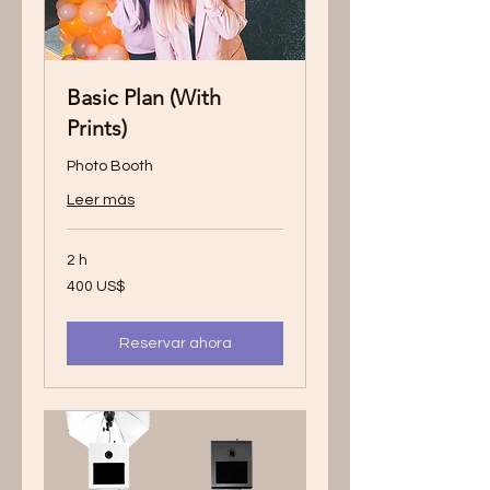
Basic Plan (With
Prints)
Photo Booth
Leer más
2 h
400
400 US$
dólares
estadounidenses
Reservar ahora