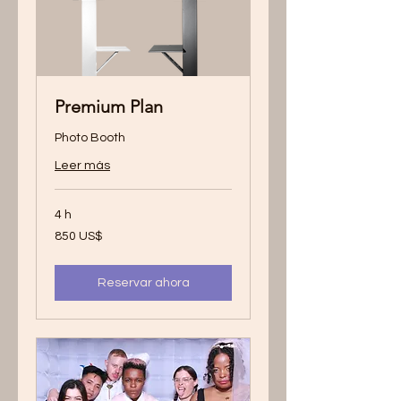
Premium Plan
Photo Booth
Leer más
4 h
850
850 US$
dólares
estadounidenses
Reservar ahora